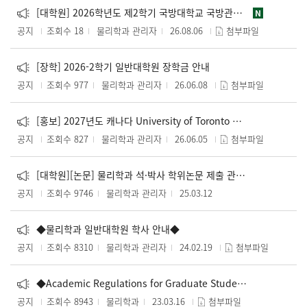
[대학원] 2026학년도 제2학기 국방대학교 국방관리대학원 일반대학원 학점교류 수강신청 안내(~8/9)
N
공지
조회수 18
물리학과 관리자
26.08.06
첨부파일
[장학] 2026-2학기 일반대학원 장학금 안내
공지
조회수 977
물리학과 관리자
26.06.08
첨부파일
[홍보] 2027년도 캐나다 University of Toronto AI 융합 교육프로그램 파견 교육생 모집
공지
조회수 827
물리학과 관리자
26.06.05
첨부파일
[대학원][논문] 물리학과 석·박사 학위논문 제출 관련 FAQ
공지
조회수 9746
물리학과 관리자
25.03.12
◆물리학과 일반대학원 학사 안내◆
공지
조회수 8310
물리학과 관리자
24.02.19
첨부파일
◆Academic Regulations for Graduate Students in the Department of Physics, Ewha Womans University◆
공지
조회수 8943
물리학과
23.03.16
첨부파일