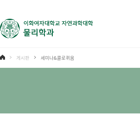
게시판
세미나&콜로퀴움