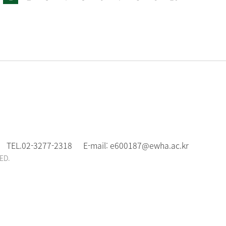
TEL.
02-3277-2318
E-mail:
e600187@ewha.ac.kr
ED.