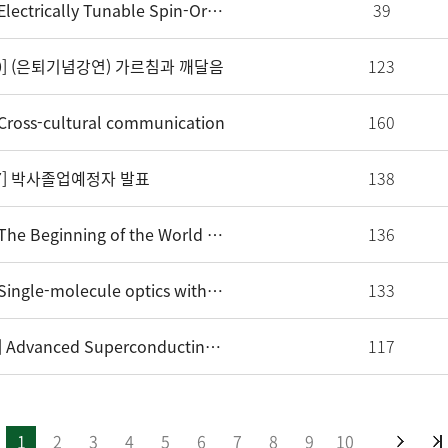
[양자나노과학연구소][세미나][2026. 9. 2.] Electrically Tunable Spin-Orbit Coupled Photonic Structures in Liquid Crystal Microcavitie
39
10] (은퇴기념강연) 가르침과 깨달음
123
oss-cultural communication
160
27] 박사졸업예정자 발표
138
[양자나노과학연구소][세미나][2026. 7. 2.] The Beginning of the World and the Passing of Time
136
[양자나노과학연구소][세미나][2026. 7. 8.] Single-molecule optics with atomic precision
133
[양자나노과학연구소][세미나][2026. 6. 11.] Advanced Superconducting Magnet and Cryogenic Solutions for Quantum and Scientific Applic
117
2
3
4
5
6
7
8
9
10
1