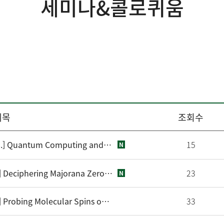
세미나&콜로퀴움
제목
조회수
[물리학과/IBS연구단][콜로퀴움][2026. 9. 8.] Quantum Computing and Simulation with Atomic Ions
15
N
[양자나노과학연구소][세미나][2026. 8. 20.] Deciphering Majorana Zero Modes in Topological Superconductor FeTe0.55Se0.45 with Machine
23
N
[양자나노과학연구소][세미나][2026. 7. 28.] Probing Molecular Spins on Superconducting Pb(111) Using Scanning Tunneling Microscopy
33